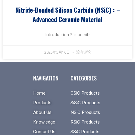
Nitride-Bonded Silicon Carbide (NSiC) :
–
Advanced Ceramic Material
Introduction Silicon nitr
2025年5月16日
没有评论
NAVIGATION
CATEGORIES
Home
OSiC Products
Products
SiSiC Products
About Us
NSiC Products
Knowledge
RSiC Products
Contact Us
SSiC Products